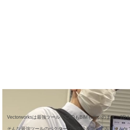
Vectorworksは最強ツール！CADもBIMも思いのまま、
そんな最強ツールのベクターワークスを学んでみませんか