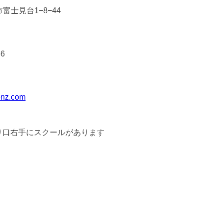
富士見台1−8−44
86
enz.com
り口右手にスクールがあります