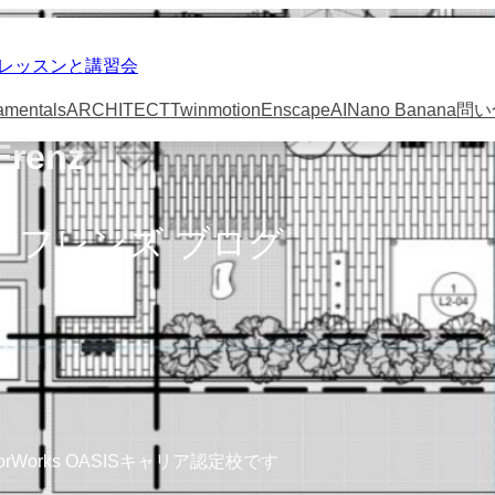
スの個人レッスンと講習会
amentals
ARCHITECT
Twinmotion
Enscape
AI
Nano Banana
問い
Frenz
 フレンズ ブログ
ctorWorks OASISキャリア認定校です