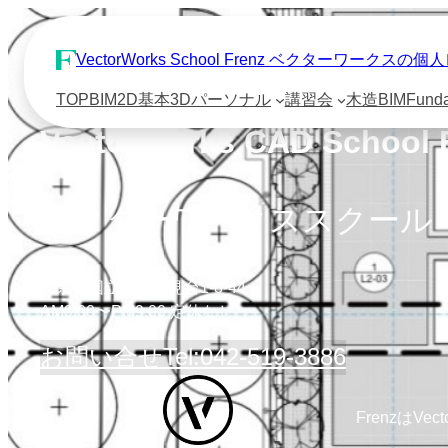
VectorWorks School Frenz ベクターワーク
TOP
BIM
2D基本
3D
パーソナル
講習会
木造BIM
Fund
VectorWorks CAD School 
ベクターワークススクール
東京都国立市富士見台1-8-44
AM9:00〜PM9:00 定休なし
お問い合せ
Tel:042-519-3886
FrenzはVe