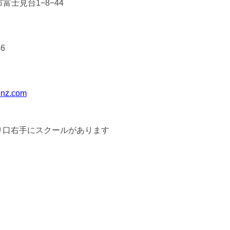
富士見台1−8−44
86
enz.com
り口右手にスクールがあります