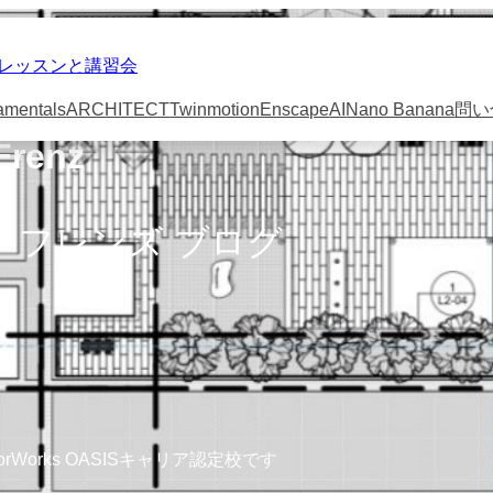
スの個人レッスンと講習会
amentals
ARCHITECT
Twinmotion
Enscape
AI
Nano Banana
問い
Frenz
 フレンズ ブログ
ctorWorks OASISキャリア認定校です