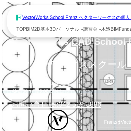
VectorWorks School Frenz ベクターワーク
TOP
BIM
2D基本
3D
パーソナル
講習会
木造BIM
Fund
VectorWorks CAD School 
ベクターワークススクール
東京都国立市富士見台1-8-44
AM9:00〜PM9:00 定休なし
お問い合せ
Tel:042-519-3886
FrenzはVe