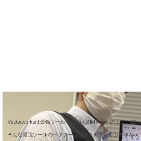
Vectorworksは最強ツール！CADもBIMも思いのまま、
そんな最強ツールのベクターワークスを学んでみませんか