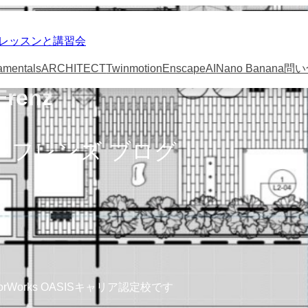
スの個人レッスンと講習会
amentals
ARCHITECT
Twinmotion
Enscape
AI
Nano Banana
問い
Frenz
 フレンズ ブログ
ctorWorks OASISキャリア認定校です