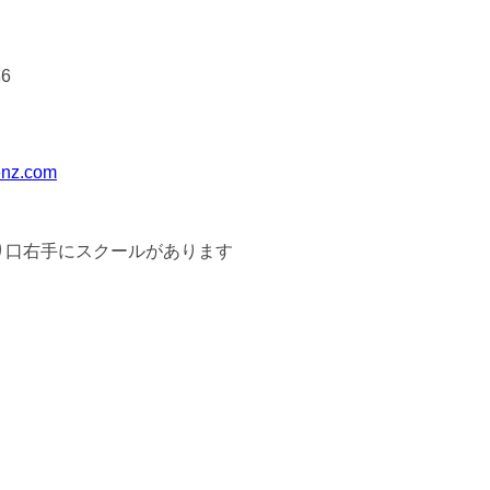
86
enz.com
り口右手にスクールがあります