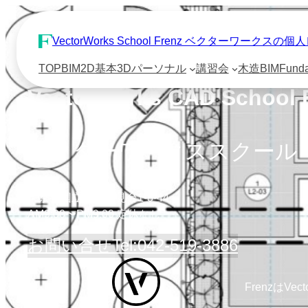
VectorWorks School Frenz ベクターワーク
TOP
BIM
2D基本
3D
パーソナル
講習会
木造BIM
Fund
VectorWorks CAD School 
ベクターワークススクール
東京都国立市富士見台1-8-44
AM9:00〜PM9:00 定休なし
お問い合せ
Tel:042-519-3886
FrenzはVe