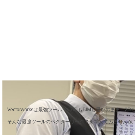
Vectorworksは最強ツール！CADもBIMも思いのまま、
そんな最強ツールのベクターワークスを学んでみませんか