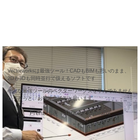
Vectorworksは最強ツール！CADもBIMも思いのまま、
2Dも3Dも同時並行で扱えるソフトです
そんな最強ツールのベクターワークスを学んでみません
か？きっと、お役に立てると思います。
Frenz代表 Tanoue Kiyofumi