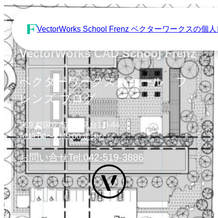
VectorWorks School Frenz ベクターワーク
VectorWorks CAD School Frenz
ベクターワークススクール フ
レンズ ブログ
東京都国立市富士見台1-8-44
AM9:00〜PM9:00 定休なし
お問い合せ
Tel:042-519-3886