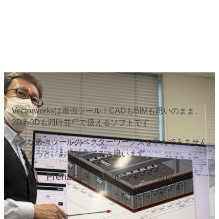
Vectorworksは最強ツール！CADもBIMも思いのまま、
2Dも3Dも同時並行で扱えるソフトです
そんな最強ツールのベクターワークスを学んでみません
か？きっと、お役に立てると思います。
Frenz代表 Tanoue Kiyofumi