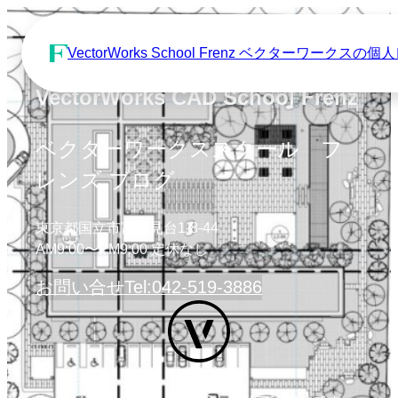
VectorWorks School Frenz ベクターワーク
VectorWorks CAD School Frenz
ベクターワークススクール フ
レンズ ブログ
東京都国立市富士見台1-8-44
AM9:00〜PM9:00 定休なし
お問い合せ
Tel:042-519-3886