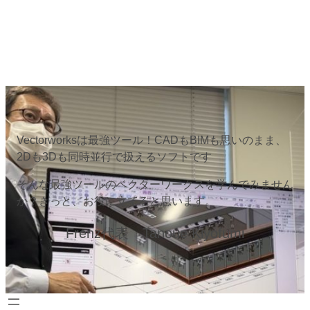
Vectorworksは最強ツール！CADもBIMも思いのまま、
2Dも3Dも同時並行で扱えるソフトです
そんな最強ツールのベクターワークスを学んでみません
か？きっと、お役に立てると思います。
Frenz代表 Tanoue Kiyofumi