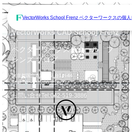
VectorWorks School Frenz ベクターワーク
VectorWorks CAD School Frenz
ベクターワークススクール フ
レンズ ブログ
東京都国立市富士見台1-8-44
AM9:00〜PM9:00 定休なし
お問い合せ
Tel:042-519-3886