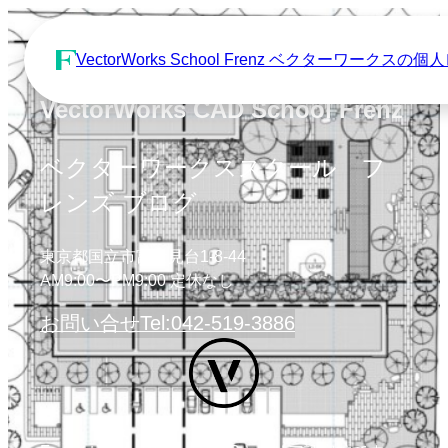
VectorWorks School Frenz ベクターワーク
VectorWorks CAD School Frenz
ベクターワークススクール フ
レンズ ブログ
東京都国立市富士見台1-8-44
AM9:00〜PM9:00 定休なし
お問い合せ
Tel:042-519-3886