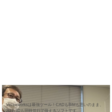
Vectorworksは最強ツール！CADもBIMも思いのまま、
2Dも3Dも同時並行で扱えるソフトです