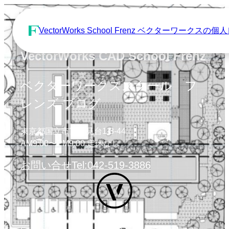
VectorWorks School Frenz ベクターワーク
VectorWorks CAD School Frenz
ベクターワークススクール フ
レンズ ブログ
東京都国立市富士見台1-8-44
AM9:00〜PM9:00 定休なし
お問い合せ
Tel:042-519-3886