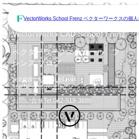
VectorWorks School Frenz ベクターワーク
VectorWorks CAD School Frenz
ベクターワークススクール フ
レンズ ブログ
東京都国立市富士見台1-8-44
AM9:00〜PM9:00 定休なし
お問い合せ
Tel:042-519-3886