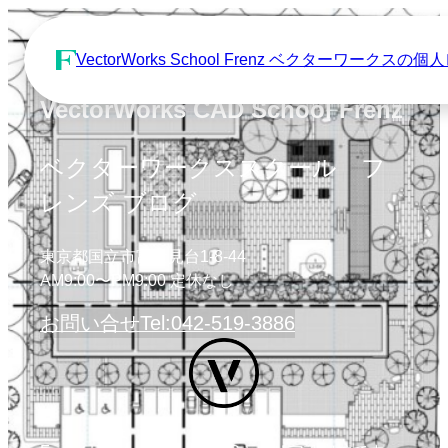
VectorWorks School Frenz ベクターワーク
VectorWorks CAD School Frenz
ベクターワークススクール フ
レンズ ブログ
東京都国立市富士見台1-8-44
AM9:00〜PM9:00 定休なし
お問い合せ
Tel:042-519-3886