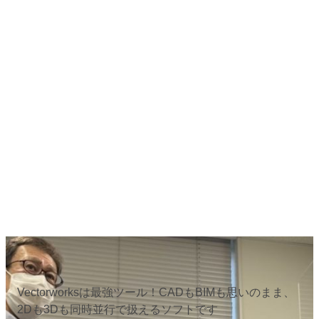
Vectorworksは最強ツール！CADもBIMも思いのまま、
2Dも3Dも同時並行で扱えるソフトです