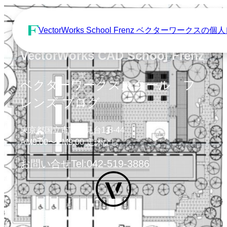
VectorWorks School Frenz ベクターワーク
VectorWorks CAD School Frenz
ベクターワークススクール フ
レンズ ブログ
東京都国立市富士見台1-8-44
AM9:00〜PM9:00 定休なし
お問い合せ
Tel:042-519-3886