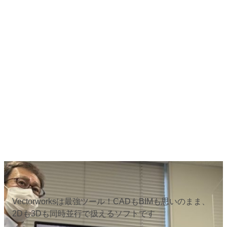
Vectorworksは最強ツール！CADもBIMも思いのまま、
2Dも3Dも同時並行で扱えるソフトです