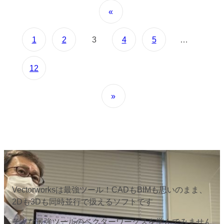
«
1
2
3
4
5
…
12
»
Vectorworksは最強ツール！CADもBIMも思いのまま、
2Dも3Dも同時並行で扱えるソフトです
そんな最強ツールのベクターワークスを学んでみません