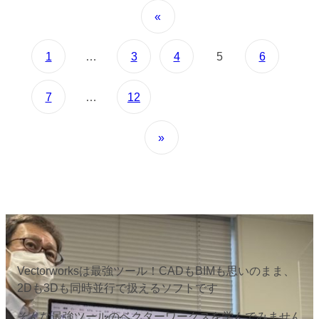
«
1
…
3
4
5
6
7
…
12
»
Vectorworksは最強ツール！CADもBIMも思いのまま、
2Dも3Dも同時並行で扱えるソフトです
そんな最強ツールのベクターワークスを学んでみません