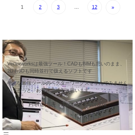
1
2
3
…
12
»
Vectorworksは最強ツール！CADもBIMも思いのまま、
2Dも3Dも同時並行で扱えるソフトです
そんな最強ツールのベクターワークスを学んでみません
か？きっと、お役に立てると思います。
Frenz代表 Tanoue Kiyofumi