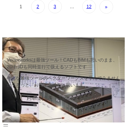
1
2
3
…
12
»
Vectorworksは最強ツール！CADもBIMも思いのまま、
2Dも3Dも同時並行で扱えるソフトです
そんな最強ツールのベクターワークスを学んでみません
か？きっと、お役に立てると思います。
Frenz代表 Tanoue Kiyofumi