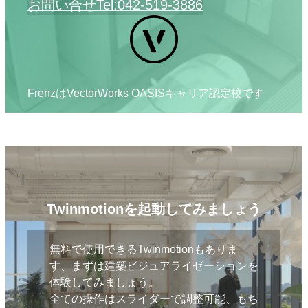
お問い合せ
Tel:042-519-3886
FrenzはVectorWorks OASISキャリア認定校です
Twinmotionを起動してみましょう
無料で使用できるTwinmotionもありま
す、まずは建築ビジュアライゼーションを
体験してみましょう。
全ての操作はスライダーで調整可能、もち