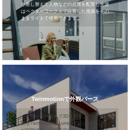
を差し替えて人物などの点景を配置し光源
はベクターワークスで設置した光源をその
ままライトで使用できます。
Twinmotionで外観パース
ベクターワークスで3Dモデリングした外
観をTwinmotionのLumenでレンダリング