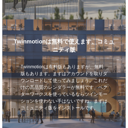
Twinmotionは無料で使えます、コミュ
ニティ版
Twinmotionは有料版もありますが、無料
版もあります。まずはアカウントを取りダ
ウンロードして使ってみましょう。これだ
けの高品質のレンダラーが無料です、ベク
ターワークスを使っているならツインモー
ションを使わない手はないですね。まずは
コミュニティ版をインストールです。