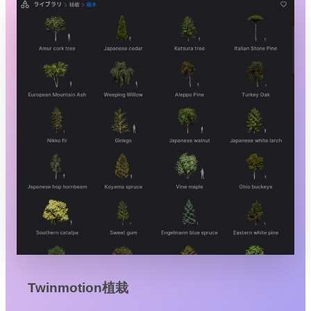
Twinmotion植栽