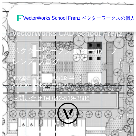
VectorWorks School Frenz ベクターワーク
VectorWorks CAD School Frenz
ベクターワークススクール フ
レンズ ブログ
東京都国立市富士見台1-8-44
AM9:00〜PM9:00 定休なし
お問い合せ
Tel:042-519-3886