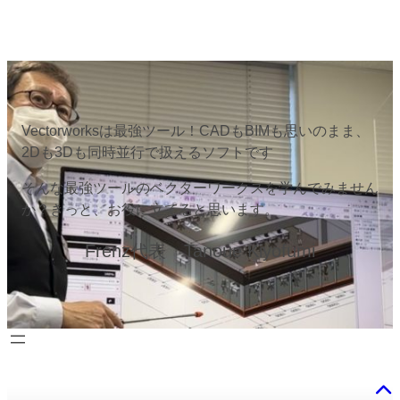
Vectorworksは最強ツール！CADもBIMも思いのまま、
2Dも3Dも同時並行で扱えるソフトです
そんな最強ツールのベクターワークスを学んでみません
か？きっと、お役に立てると思います。
Frenz代表 Tanoue Kiyofumi